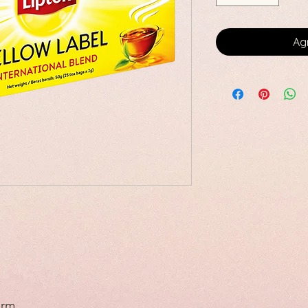
Agr
orm