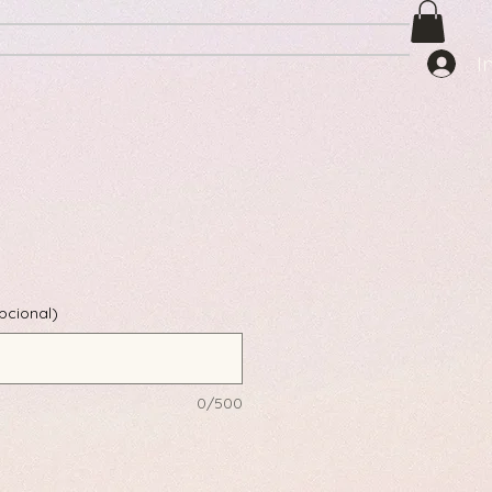
I
pcional)
0/500