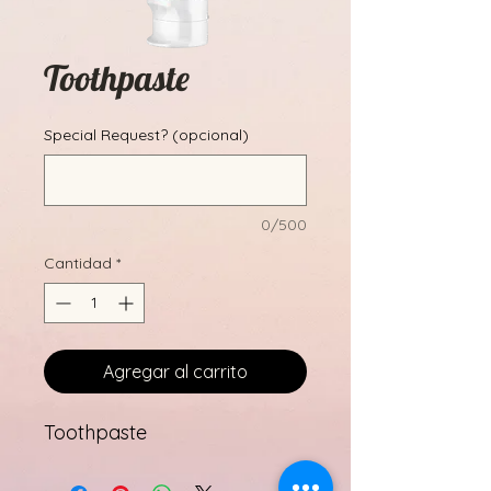
Toothpaste
Special Request? (opcional)
0/500
Cantidad
*
Agregar al carrito
Toothpaste